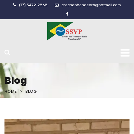
(17) 3472-2868
crechenhandeara@hotmail.com
Blog
HOME
BLOG