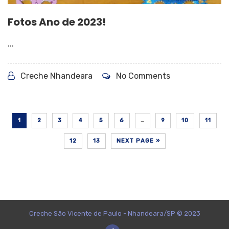
Fotos Ano de 2023!
...
Creche Nhandeara
No Comments
1
2
3
4
5
6
…
9
10
11
12
13
NEXT PAGE »
Creche São Vicente de Paulo - Nhandeara/SP © 2023